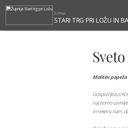
ŽUPNIJA
STARI TRG PRI LOŽU IN B
Sveto 
Molitev papeža F
Gospod Jezus Krist
naj bomo usmiljen
in rekel si nam, da