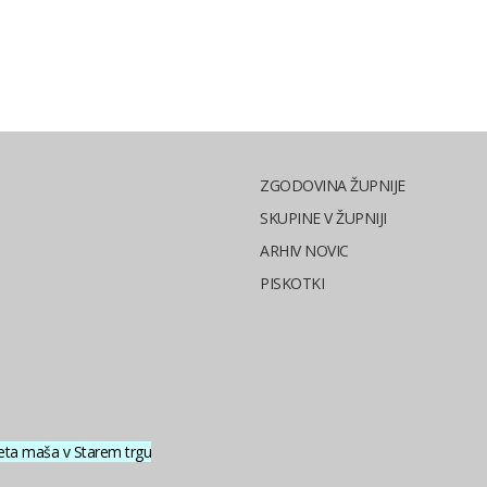
ZGODOVINA ŽUPNIJE
SKUPINE V ŽUPNIJI
ARHIV NOVIC
PISKOTKI
eta maša v Starem trgu