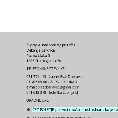
Župnijski urad Stari trg pri Ložu
Dekanija Cerknica
Pot na Ulako 5
1386 Stari trg pri Ložu
TELEFONSKE ŠTEVILKE:
031 771 113 - župnik Blaž Dobravec
01 705 89 60 - ŽUPNIJSKI URAD
e-mail:
blaz.dobravec@gmail.com
041 613 378 - bolniška župnija LJ
URADNE URE:
ČEZ POLETJE: po svetih mašah med tednom, ko je sv