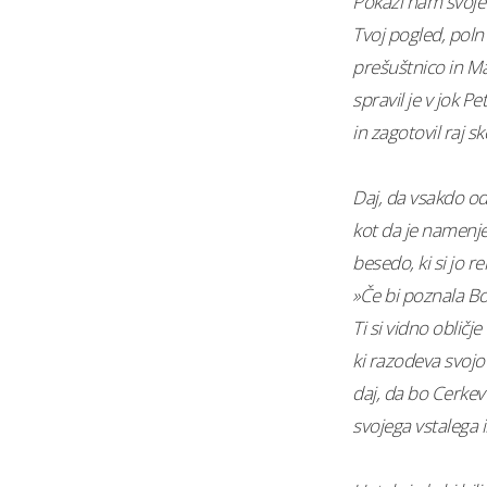
Pokaži nam svoje 
Tvoj pogled, poln
prešuštnico in M
spravil je v jok Pe
in zagotovil raj 
Daj, da vsakdo od
kot da je namenj
besedo, ki si jo r
»Če bi poznala Bož
Ti si vidno obličj
ki razodeva svoj
daj, da bo Cerkev 
svojega vstalega