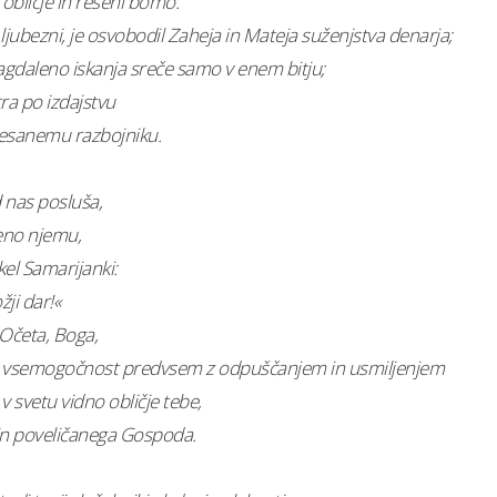
obličje in rešeni bomo.
 ljubezni, je osvobodil Zaheja in Mateja suženjstva denarja;
agdaleno iskanja sreče samo v enem bitju;
tra po izdajstvu
skesanemu razbojniku.
 nas posluša,
eno njemu,
ekel Samarijanki:
ji dar!«
e Očeta, Boga,
o vsemogočnost predvsem z odpuščanjem in usmiljenjem
v svetu vidno obličje tebe,
 in poveličanega Gospoda.