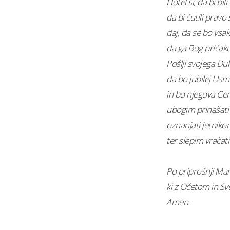
Hotel si, da bi bil
da bi čutili pravo 
daj, da se bo vsak
da ga Bog pričaku
Pošlji svojega Du
da bo jubilej Usm
in bo njegova Ce
ubogim prinašati 
oznanjati jetniko
ter slepim vračati
Po priprošnji Mar
ki z Očetom in Sv
Amen.