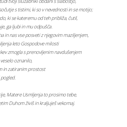
i tudi tvoji služabniki obdani s slabostjo,
sočutje s tistimi, ki so v nevednosti in se motijo;
do, ki se kateremu od teh približa, čutil,
je, ga ljubi in mu odpušča.
ha in nas vse posveti z njegovim maziljenjem,
iljenja leto Gospodove milosti
rkev zmogla s prenovljenim navdušenjem
veselo oznanilo,
m in zatiranim prostost
 pogled.
ije, Matere Usmljenja to prosimo tebe,
etim Duhom živiš in kraljuješ vekomaj.