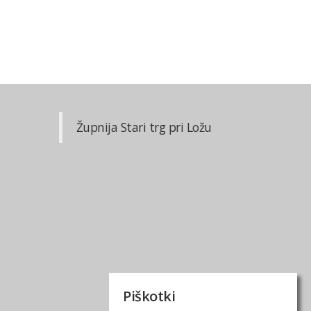
Župnija Stari trg pri Ložu
Piškotki