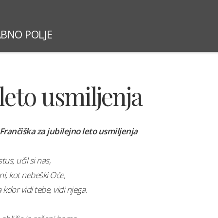
ABNO POLJE
SLOVESNOSTI 2026
NEDELJSKE MAŠE
ŽUPNI
leto usmiljenja
rančiška za jubilejno leto usmiljenja
us, učil si nas,
i, kot nebeški Oče,
 kdor vidi tebe, vidi njega.