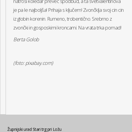
natrosi koledar preveč spodbud, a ta svetvalentinova
je pa le najboljša! Prihaja s ključem! Zvončklja svoj cin cin
iz globin korenin. Rumeno, trobentično. Srebrno z
zvončki in gosposkimi kroncami. Na vrata trka pomad!
Berta Golob
(foto: pixabay.com)
Župnijski urad Stari trg pri Ložu