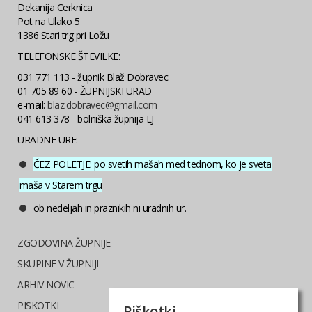
Dekanija Cerknica
Pot na Ulako 5
1386 Stari trg pri Ložu
TELEFONSKE ŠTEVILKE:
031 771 113 - župnik Blaž Dobravec
01 705 89 60 - ŽUPNIJSKI URAD
e-mail:
blaz.dobravec@gmail.com
041 613 378 - bolniška župnija LJ
URADNE URE:
ČEZ POLETJE: po svetih mašah med tednom, ko je sveta
maša v Starem trgu
ob nedeljah in praznikih ni uradnih ur.
ZGODOVINA ŽUPNIJE
SKUPINE V ŽUPNIJI
ARHIV NOVIC
PISKOTKI
Piškotki