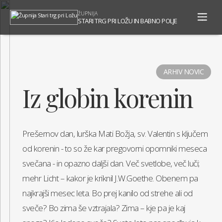
To
ŽUPNIJA
na
STARI TRG PRI LOŽU IN BABNO POLJE
ARHIV NOVIC
Iz globin korenin
Prešernov dan, lurška Mati Božja, sv. Valentin s ključem
od korenin - to so že kar pregovorni opomniki meseca
svečana - in opazno daljši dan. Več svetlobe, več luči;
mehr Licht – kakor je kriknil J.W.Goethe. Obenem pa
najkrajši mesec leta. Bo prej kanilo od strehe ali od
sveče? Bo zima še vztrajala? Zima – kje pa je kaj