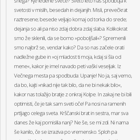
snega? Kje ledene sveče? Sveto leto nas spodbuja k
svetosti v mislih, besedah in dejanjih. Misli, prevečkrat
raztresene; besede veljajo komaj od torka do srede;
dejanja so ali pa niso zdaj dobra zdaj slaba. Kolikokrat
smo že sklenili, da se bomo »poboljšali«? Spremenili
smo najbrž se, vendar kako? Da so nas začele orati
nadležne gube in »oj mladost ti moja, kdaj si šla od
mene«, kakor je imel navado peti vaški veseljak. Iz
Večnega mesta pa spodbuda: Upanje! No ja, saj vemo,
da bo, kajti »nikad nije tak bilo, da ne bi nekak bilo«,
kakor nas tolažijo bratje z onkraj Kolpe. In zakaj ne bi bili
optimisti, če je tak sam sveti oče! Pa nosi na ramenih
prtljago celega sveta. Krščanski brat in sestra, mar sva
danes že kaj pomislila nanj? Ne še, se mi zdi. Ni nama
še kanilo, če se izraziva po vremensko. Sploh pa