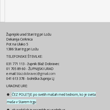
Župnijski urad Stari trg pri Ložu
Dekanija Cerknica
Pot na Ulako 5
1386 Stari trg pri Ložu
TELEFONSKE ŠTEVILKE:
031 771 113 - župnik Blaž Dobravec
01 705 89 60 - ŽUPNIJSKI URAD
e-mail:
blaz.dobravec@gmail.com
041 613 378 - bolniška župnija LJ
URADNE URE:
ČEZ POLETJE: po svetih mašah med tednom, ko je sveta
maša v Starem trgu
ob nedeljah in praznikih ni uradnih ur.