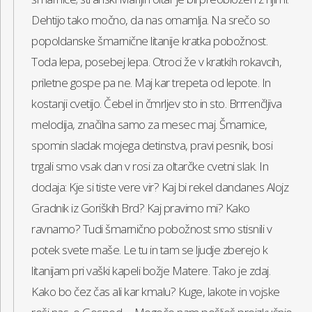
Dehtijo tako močno, da nas omamlja. Na srečo so
popoldanske šmarnične litanije kratka pobožnost.
Toda lepa, posebej lepa. Otroci že v kratkih rokavcih,
priletne gospe pa ne. Maj kar trepeta od lepote. In
kostanji cvetijo. Čebel in čmrljev sto in sto. Brrrenčljiva
melodija, značilna samo za mesec maj. Šmarnice,
spomin sladak mojega detinstva, pravi pesnik, bosi
trgali smo vsak dan v rosi za oltarčke cvetni slak. In
dodaja: Kje si tiste vere vir? Kaj bi rekel dandanes Alojz
Gradnik iz Goriških Brd? Kaj pravimo mi? Kako
ravnamo? Tudi šmarnično pobožnost smo stisnili v
potek svete maše. Le tu in tam se ljudje zberejo k
litanijam pri vaški kapeli božje Matere. Tako je zdaj.
Kako bo čez čas ali kar kmalu? Kuge, lakote in vojske