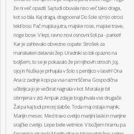
že ni več opaziti. Saj tudi obuvala niso več tako draga,
kot so bila. Kaj draga, dragocena! Do šole s(m)o otroci
tekli bosi. Pač majska jutra, majske rose, majske trave,
noge bose. V lepi, ravno novi osnovni šoli pa - parket!
Kar je zahtevalo obvezne copate. Strošek za
marsikateri delavski žep. Uradniki so bili opazno na
boljšem, to se je pokazalo že pri njihovih otrocih. Joj,
ojoj in Nuška je prihajala v šolo s pentljico v laseh! Ona
Ana iz zadnje kopi pa vsa razmrščena. Gospodična
učiteljica jo je večkrat nagnala v kot. Morala je bil
obrnjena v zid. Ampak zdaj je boguhvala vse drugače.
Žal pa kaj tudi precej slabše. Toda maj ostaja majnik,
Marijin mesec. Med travo cvetijo marijini laski in marijine
srajčke cvetijo. Lepe bele vetrnice. V božjem hramu pa
šmarnice; stranski Marijih oltar je bil preobložen z njimi.