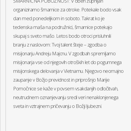
ŠMARNIČNA POBOŽNOST: V obeh župnijah
organiziramo šmarnice za otroke. Potekale bodo vsak
dan med ponedeljkom in soboto. Takrat ko je
tedenska maša na podružnici, šmarnice potekajo
skupaj s sveto mašo. Letos bodo otroci prisluhnili
branju z naslovom: Tvoj talent šteje – zgodba o
misijonarju Andreju Majcnu. V zgodbah spremljamo
misijonarja vse od njegovih otroških let do pogumnega
misijonskega delovanja v Vietnamu. Njegovo neomajno
zaupanje v Božjo previdnost in priprošnjo Marije
Pomočnice se kaže v povsem vsakdanjih odločitvah,
neutrudnem oznanjevanju sredi veri nenaklonjenega
sveta in vztrajnem pričevanju o Božji ljubezni.