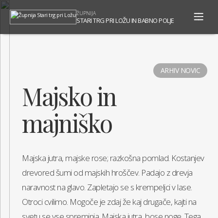
To
ŽUPNIJA
na
STARI TRG PRI LOŽU IN BABNO POLJE
ARHIV NOVIC
Majsko in
majniško
Majska jutra, majske rose; razkošna pomlad. Kostanjev
drevored šumi od majskih hroščev. Padajo z drevja
naravnost na glavo. Zapletajo se s krempeljci v lase.
Otroci cvilimo. Mogoče je zdaj že kaj drugače, kajti na
svetu se vse spreminja. Majska jutra, bose noge. Tega