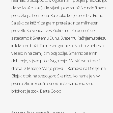
reši nas, o Gospod … Mogoče nam pošlješ preizkušnjo,
da se izkaže, kakšni kristjani sploh smo? Ne naloži nam
pretežkega bremena. Raje tako kot je prosil sv. Franc
Saleški: da križ ni; za gram pretežak in za milimeter
prevelik. Saj vendar veš: šibki smo. Po pomoč se
zatekamo k Svetemu Duhu, Svetemu Rešnjemu telesu
in k Materi božji. Ta mesec godujejo. Naj bo v nebesih
veselo in na zemlji čim bolj božje. Šmarnic bisernih
dehtenje, rajske ptice žvrgolenje. Majski zvon, trpeti
dneva, z Materjo Marijo greva … Romava na Brezje, na
Blejski otok, na sveto goro Skalnico. Ko nama je v »v
prsih težko in v duši tesno« ali če nama »na srcu
bridkosti je sto«. Berta Golob