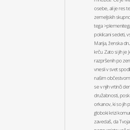
osebe, ali je res 
zemeljskih skupnos
tega >plemenitega 
poklicani sedeti,
Marija, ženska dru
krču. Zato si jih je
razpršenih po zem
vnesli v svet spod
našim občestvom p
se v njih vrtinči d
družabnosti, poskr
orkanov, ki so jih 
globoki krizi komu
zavedaš, da Tvoja 