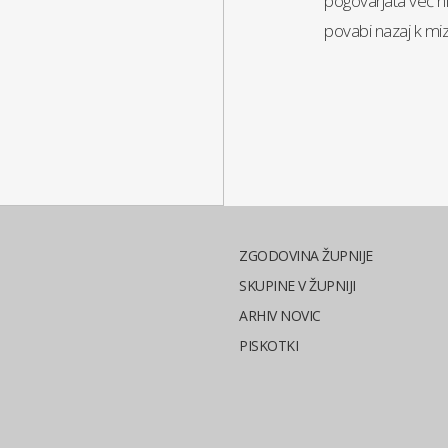
pogovarjata več nič
povabi nazaj k miz
ZGODOVINA ŽUPNIJE
SKUPINE V ŽUPNIJI
ARHIV NOVIC
PISKOTKI