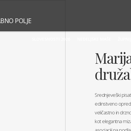
ABNO POLJE
SLOVESNOSTI 2026
NEDELJSKE MAŠE
ŽUPNI
Marij
druža
Srednjeveški pisat
edinstveno opredel
veličastno in drzn
kot elegantna miza
asociaciji na podla