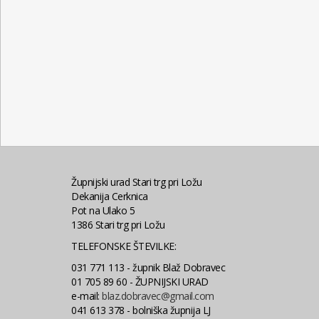
Župnijski urad Stari trg pri Ložu
Dekanija Cerknica
Pot na Ulako 5
1386 Stari trg pri Ložu
TELEFONSKE ŠTEVILKE:
031 771 113 - župnik Blaž Dobravec
01 705 89 60 - ŽUPNIJSKI URAD
e-mail:
blaz.dobravec@gmail.com
041 613 378 - bolniška župnija LJ