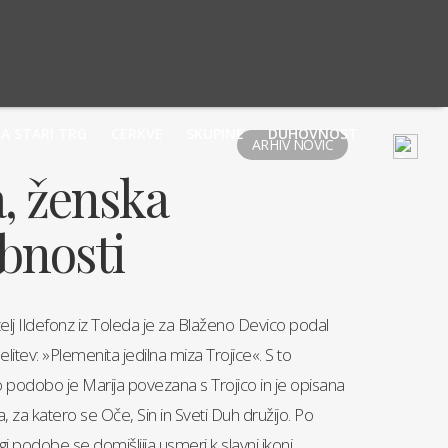
JA STARI TRG
CERKVE
SKUPINE
DUHOVNOST
ARHIV NOVIC
a, ženska
bnosti
elj Ildefonz iz Toleda je za Blaženo Devico podal
itev: »Plemenita jedilna miza Trojice«. S to
o podobo je Marija povezana s Trojico in je opisana
, za katero se Oče, Sin in Sveti Duh družijo. Po
gi podobe se domišljija usmeri k slavni ikoni