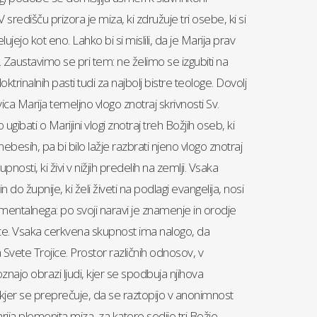
 središču prizora je miza, ki združuje tri osebe, ki si
delujejo kot eno. Lahko bi si mislili, da je Marija prav
 Zaustavimo se pri tem: ne želimo se izgubiti na
doktrinalnih pasti tudi za najbolj bistre teologe. Dovolj
ica Marija temeljno vlogo znotraj skrivnosti Sv.
 ugibati o Marijini vlogi znotraj treh Božjih oseb, ki
 nebesih, pa bi bilo lažje razbrati njeno vlogo znotraj
nosti, ki živi v nižjih predelih na zemlji. Vsaka
 do župnije, ki želi živeti na podlagi evangelija, nosi
mentalnega: po svoji naravi je znamenje in orodje
ice. Vsaka cerkvena skupnost ima nalogo, da
 Svete Trojice. Prostor različnih odnosov, v
ajo obrazi ljudi, kjer se spodbuja njihova
kjer se preprečuje, da se raztopijo v anonimnost
ija plemenita miza, za katero sedijo tri Božje