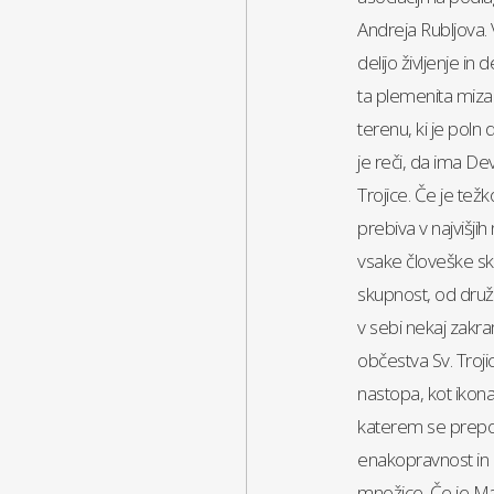
Andreja Rubljova. V
delijo življenje in 
ta plemenita miza.
terenu, ki je poln 
je reči, da ima Dev
Trojice. Če je težko
prebiva v najvišjih
vsake človeške skup
skupnost, od družin
v sebi nekaj zakra
občestva Sv. Troj
nastopa, kot ikona
katerem se prepozn
enakopravnost in 
množice. Če je Mar