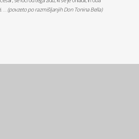
esar, se loči od tega zidu, ki se je ohladil, in oba
i. …
(povzeto po razmišljanjih Don Tonina Bella)