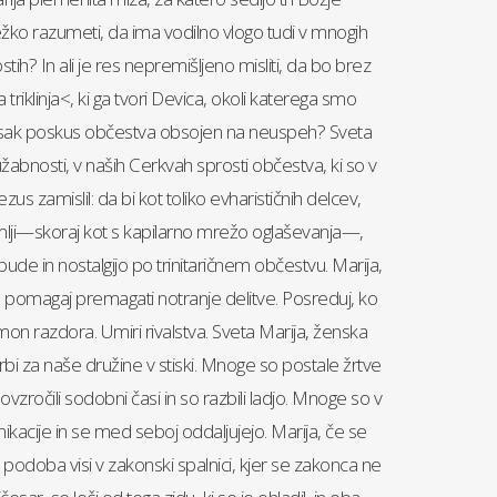
težko razumeti, da ima vodilno vlogo tudi v mnogih
tih? In ali je res nepremišljeno misliti, da bo brez
triklinja<, ki ga tvori Devica, okoli katerega smo
 vsak poskus občestva obsojen na neuspeh? Sveta
žabnosti, v naših Cerkvah sprosti občestva, ki so v
 Jezus zamislil: da bi kot toliko evharističnih delcev,
lji—skoraj kot s kapilarno mrežo oglaševanja—,
bude in nostalgijo po trinitaričnem občestvu. Marija,
omagaj premagati notranje delitve. Posreduj, ko
emon razdora. Umiri rivalstva. Sveta Marija, ženska
bi za naše družine v stiski. Mnoge so postale žrtve
povzročili sodobni časi in so razbili ladjo. Mnoge so v
nikacije in se med seboj oddaljujejo. Marija, če se
podoba visi v zakonski spalnici, kjer se zakonca ne