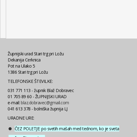
Župnijski urad Stari trg pri Ložu
Dekanija Cerknica
Pot na Ulako 5
1386 Stari trg pri Ložu
TELEFONSKE ŠTEVILKE:
031 771 113 - župnik Blaž Dobravec
01 705 89 60 - ŽUPNIJSKI URAD
e-mail:
blaz.dobravec@gmail.com
041 613 378 - bolniška župnija LJ
URADNE URE:
ČEZ POLETJE: po svetih mašah med tednom, ko je sveta