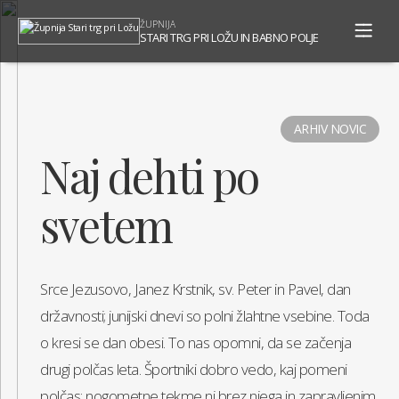
To
ŽUPNIJA
na
STARI TRG PRI LOŽU IN BABNO POLJE
ARHIV NOVIC
Naj dehti po
svetem
Srce Jezusovo, Janez Krstnik, sv. Peter in Pavel, dan
državnosti; junijski dnevi so polni žlahtne vsebine. Toda
o kresi se dan obesi. To nas opomni, da se začenja
drugi polčas leta. Športniki dobro vedo, kaj pomeni
polčas; nogometne tekme ni brez njega in zapravljenim