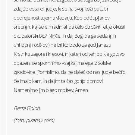
zdaj že ostareli ljudje, ki so na svoji koži občutili
podrejenost tujemu vladarju. Kdo od župljanov
srednjih, kaj šele mladih ali pa celo otroških let je okusil
okupatorski bič? Nihče, in daj Bog, da ga sedanji in
prihodnji rod(-ovi) ne bi! Ko bodo za god Janezu
Krstniku zagoreli kresovi, in kateri od teh bo kje gotovo
opazen, se spomnimo vsaj kaj malega iz šolske
zgodovine. Pomislimo, da ne daleč od nas ljudje bežijo,
če imajo kam, in da jim ta čas gorijo domovi!
Namenimo jim blago molitev; Amen.
Berta Golob
(foto: pixabay.com)