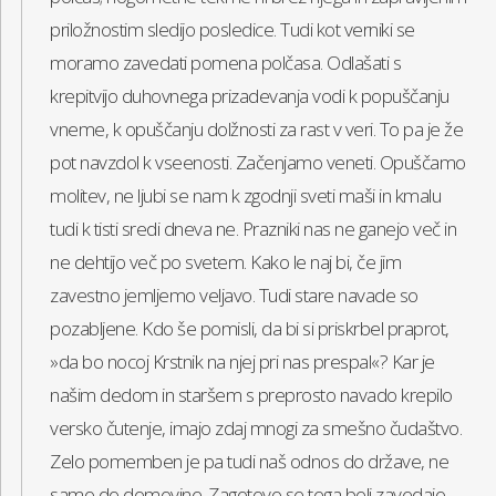
priložnostim sledijo posledice. Tudi kot verniki se
moramo zavedati pomena polčasa. Odlašati s
krepitvijo duhovnega prizadevanja vodi k popuščanju
vneme, k opuščanju dolžnosti za rast v veri. To pa je že
pot navzdol k vseenosti. Začenjamo veneti. Opuščamo
molitev, ne ljubi se nam k zgodnji sveti maši in kmalu
tudi k tisti sredi dneva ne. Prazniki nas ne ganejo več in
ne dehtijo več po svetem. Kako le naj bi, če jim
zavestno jemljemo veljavo. Tudi stare navade so
pozabljene. Kdo še pomisli, da bi si priskrbel praprot,
»da bo nocoj Krstnik na njej pri nas prespal«? Kar je
našim dedom in staršem s preprosto navado krepilo
versko čutenje, imajo zdaj mnogi za smešno čudaštvo.
Zelo pomemben je pa tudi naš odnos do države, ne
samo do domovine. Zagotovo se tega bolj zavedajo