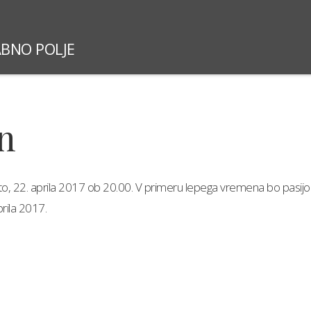
ABNO POLJE
SLOVESNOSTI 2026
NEDELJSKE MAŠE
ŽUPNI
on
to, 22. aprila 2017 ob 20.00. V primeru lepega vremena bo pasijon
rila 2017.