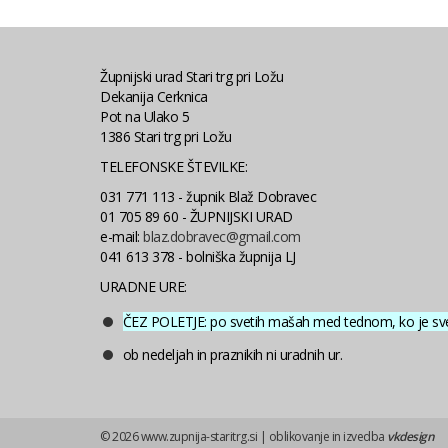
Župnijski urad Stari trg pri Ložu
Dekanija Cerknica
Pot na Ulako 5
1386 Stari trg pri Ložu
TELEFONSKE ŠTEVILKE:
031 771 113 - župnik Blaž Dobravec
01 705 89 60 - ŽUPNIJSKI URAD
e-mail:
blaz.dobravec@gmail.com
041 613 378 - bolniška župnija LJ
URADNE URE:
ČEZ POLETJE: po svetih mašah med tednom, ko je sv
ob nedeljah in praznikih ni uradnih ur.
© 2026 www.zupnija-staritrg.si | oblikovanje in izvedba
vkdesign