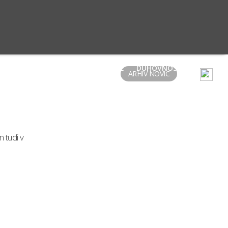
JA STARI TRG
CERKVE
SKUPINE
DUHOVNOST
ARHIV NOVIC
 tudi v