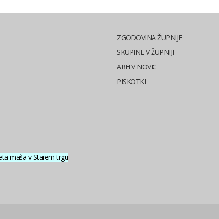
ZGODOVINA ŽUPNIJE
SKUPINE V ŽUPNIJI
ARHIV NOVIC
PISKOTKI
eta maša v Starem trgu