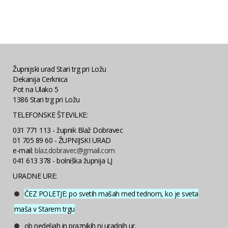
Župnijski urad Stari trg pri Ložu
Dekanija Cerknica
Pot na Ulako 5
1386 Stari trg pri Ložu
TELEFONSKE ŠTEVILKE:
031 771 113 - župnik Blaž Dobravec
01 705 89 60 - ŽUPNIJSKI URAD
e-mail:
blaz.dobravec@gmail.com
041 613 378 - bolniška župnija LJ
URADNE URE:
ČEZ POLETJE: po svetih mašah med tednom, ko je sveta
maša v Starem trgu
ob nedeljah in praznikih ni uradnih ur.