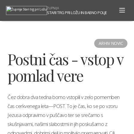
To
ŽUPNIJA
na
STARI TRG PRI LOŽU IN BABNO POLJE
ARHIV NOVIC
Postni čas - vstop v
pomlad vere
Čez dobra dva tedna bomo vstopili v zelo pomemben
čas cerkvenega leta—POST. To je čas, ko se po vzoru
Jezusa odpravimo v puščavo ter se srečamo s
skušnjavami, našimi slabostmi in jih poskušamo z
odpovedmi, dobrimi deli in molitvijo premagovati. Cilj