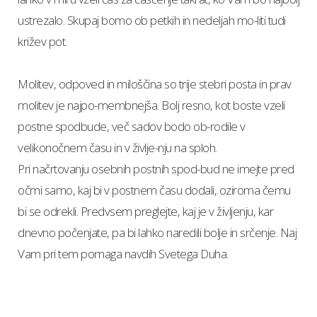
ustrezalo. Skupaj bomo ob petkih in nedeljah mo-liti tudi
križev pot.
Molitev, odpoved in miloščina so trije stebri posta in prav
molitev je najpo-membnejša. Bolj resno, kot boste vzeli
postne spodbude, več sadov bodo ob-rodile v
velikonočnem času in v življe-nju na sploh.
Pri načrtovanju osebnih postnih spod-bud ne imejte pred
očmi samo, kaj bi v postnem času dodali, oziroma čemu
bi se odrekli. Predvsem preglejte, kaj je v življenju, kar
dnevno počenjate, pa bi lahko naredili bolje in srčenje. Naj
Vam pri tem pomaga navdih Svetega Duha.