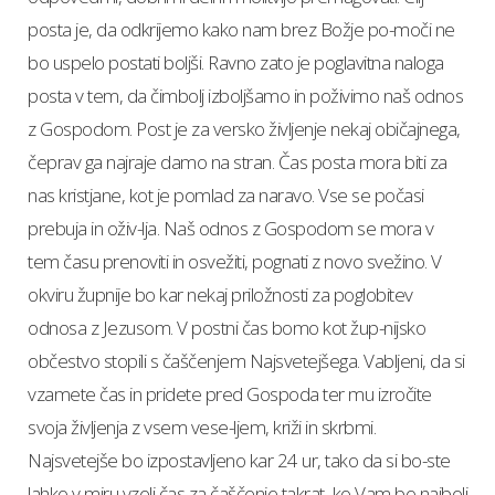
posta je, da odkrijemo kako nam brez Božje po-moči ne
bo uspelo postati boljši. Ravno zato je poglavitna naloga
posta v tem, da čimbolj izboljšamo in poživimo naš odnos
z Gospodom. Post je za versko življenje nekaj običajnega,
čeprav ga najraje damo na stran. Čas posta mora biti za
nas kristjane, kot je pomlad za naravo. Vse se počasi
prebuja in oživ-lja. Naš odnos z Gospodom se mora v
tem času prenoviti in osvežiti, pognati z novo svežino. V
okviru župnije bo kar nekaj priložnosti za poglobitev
odnosa z Jezusom. V postni čas bomo kot žup-nijsko
občestvo stopili s čaščenjem Najsvetejšega. Vabljeni, da si
vzamete čas in pridete pred Gospoda ter mu izročite
svoja življenja z vsem vese-ljem, križi in skrbmi.
Najsvetejše bo izpostavljeno kar 24 ur, tako da si bo-ste
lahko v miru vzeli čas za čaščenje takrat, ko Vam bo najbolj