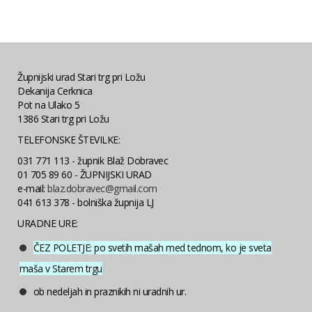
Župnijski urad Stari trg pri Ložu
Dekanija Cerknica
Pot na Ulako 5
1386 Stari trg pri Ložu
TELEFONSKE ŠTEVILKE:
031 771 113 - župnik Blaž Dobravec
01 705 89 60 - ŽUPNIJSKI URAD
e-mail:
blaz.dobravec@gmail.com
041 613 378 - bolniška župnija LJ
URADNE URE:
ČEZ POLETJE: po svetih mašah med tednom, ko je sveta
maša v Starem trgu
ob nedeljah in praznikih ni uradnih ur.