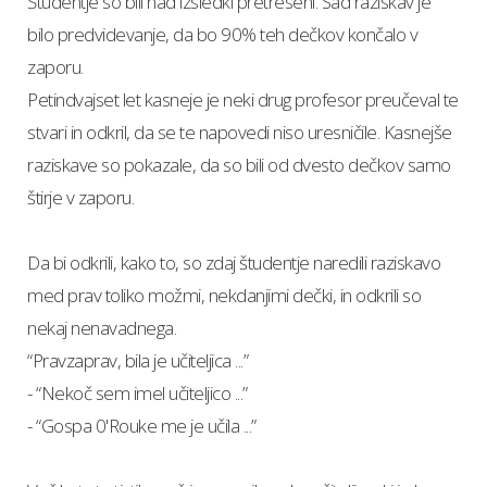
Študentje so bili nad izsledki pretreseni. Sad raziskav je
bilo predvidevanje, da bo 90% teh dečkov končalo v
zaporu.
Petindvajset let kasneje je neki drug profesor preučeval te
stvari in odkril, da se te napovedi niso uresničile. Kasnejše
raziskave so pokazale, da so bili od dvesto dečkov samo
štirje v zaporu.
Da bi odkrili, kako to, so zdaj študentje naredili raziskavo
med prav toliko možmi, nekdanjimi dečki, in odkrili so
nekaj nenavadnega.
“Pravzaprav, bila je učiteljica ...”
- “Nekoč sem imel učiteljico ...”
- “Gospa 0'Rouke me je učila ...”