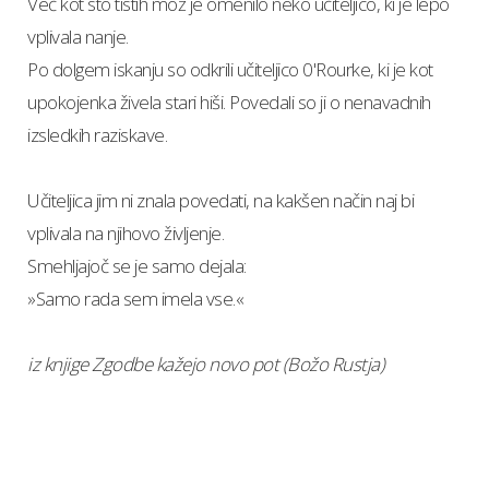
Več kot sto tistih mož je omenilo neko učiteljico, ki je lepo
vplivala nanje.
Po dolgem iskanju so odkrili učiteljico 0'Rourke, ki je kot
upokojenka živela stari hiši. Povedali so ji o nenavadnih
izsledkih raziskave.
Učiteljica jim ni znala povedati, na kakšen način naj bi
vplivala na njihovo življenje.
Smehljajoč se je samo dejala:
»Samo rada sem imela vse.«
iz knjige Zgodbe kažejo novo pot (Božo Rustja)