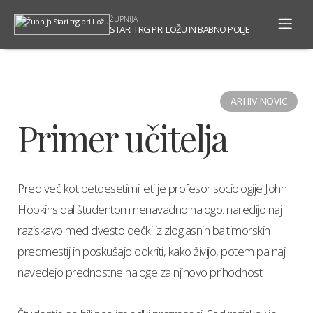
To
ŽUPNIJA
na
STARI TRG PRI LOŽU IN BABNO POLJE
ARHIV NOVIC
Primer učitelja
Pred več kot petdesetimi leti je profesor sociologije John
Hopkins dal študentom nenavadno nalogo: naredijo naj
raziskavo med dvesto dečki iz zloglasnih baltimorskih
predmestij in poskušajo odkriti, kako živijo, potem pa naj
navedejo prednostne naloge za njihovo prihodnost.