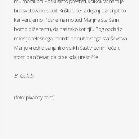
mu morali biti. Poskusimo prešteti, kolikokrat nam je
bilo svetovano slediti Krištofu ter z dejanji oznanjati to,
kar verujemo. Posnemajmo tudi Marijina starša in
bomo bliže temu, da nas tako kot njiju Bog obdari z
milostjo telesnega, morda pa duhovnega starševstva.
Mar je vredno sanjariti o velikih častivrednih rečeh,
storiti pa ničesar, da bi se kdaj uresničile.
B. Golob
(foto: pixabay.com)