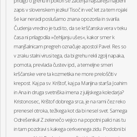
pridigo o grehu in pokori se začenja najstarejši najdeni
zapis v slovenskem jeziku! Tisoč in več let za tem rojaki
še kar neradi poslušamo znana opozorila in svarila.
Čudenja vredno je tudi to, da se krščanska vera v teku
časa ni prilagodila »čehljanju ušes«, kakor smer k
manjšalnicam pregreh označuje apostol Pavel. Res so
v zraku stalni virusi tega, da bi grehu rekli zgolj napaka,
pomota, prevlada čustev ipd., a temeljne smeri
krščanske vere ta kozmetika ne more preloščiti v
krepost. Kaj pa sv. Krištof, kaj pa Marijina starša Joahim
in Ana in druga svetniška imena z julijskega koledarja?
Kristonosec, Krištof dobrega srca, je na rami čez reko
prenesel otroka, težkega kot da bi nesel svet. Samega
Odrešenika! Z zelenečo vejico na popotni palici nas tu
in tam pozdravi s kakega cerkvenega zidu. Podobni bi