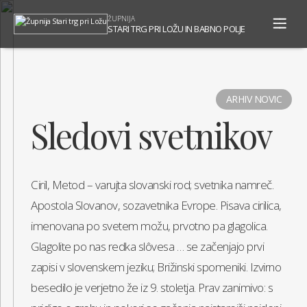
To
ŽUPNIJA
na
STARI TRG PRI LOŽU IN BABNO POLJE
ARHIV NOVIC
Sledovi svetnikov
Ciril, Metod – varujta slovanski rod; svetnika namreč.
Apostola Slovanov, sozavetnika Evrope. Pisava cirilica,
imenovana po svetem možu, prvotno pa glagolica.
Glagolite po nas redka slôvesa … se začenjajo prvi
zapisi v slovenskem jeziku; Brižinski spomeniki. Izvirno
besedilo je verjetno že iz 9. stoletja. Prav zanimivo: s