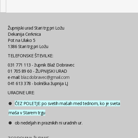
Župnijski urad Stari trg pri Ložu
Dekanija Cerknica
Pot na Ulako 5
1386 Stari trg pri Ložu
TELEFONSKE ŠTEVILKE:
031 771 113 - župnik Blaž Dobravec
01 705 89 60 - ŽUPNIJSKI URAD
e-mail:
blaz.dobravec@gmail.com
041 613 378 - bolniška župnija LJ
URADNE URE:
ČEZ POLETJE: po svetih mašah med tednom, ko je sveta
maša v Starem trgu
ob nedeljah in praznikih ni uradnih ur.