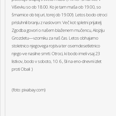
Viševku so ob 18.00. Ko je tam maša ob 19.00, so
šmarnice ob tej uri, torej ob 19.00!). Letos bodo otroci
prisluhnili branju z naslovom: Več kot spletni prijatelj.
Zgodba govori o našem blaženem mučencu, Alojziju
Grozdetu—vzorniku za naš čas. Letos obhajamo
stoletnico njegovega rojstva ter osemdesetletnico
njego-ve nasilne smrti. Otroci, ki bodo imeli vsaj 23
listkov, bodo v soboto, 10. 6., šli na eno-dnevni izlet
proti Obali :)
(foto: pixabay.com)