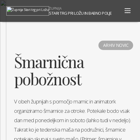
To
ŽUPNIJA
na
STARI TRG PRI LOŽU IN BABNO POLJE
ARHIV NOVIC
Šmarnična
pobožnost
V obeh župnijah s pomočjo mamic in animatork
organiziramo šmarnice za otroke. Potekale bodo vsak
dan med ponedeljkom in soboto (lahko tudi v nedeljo).
Takrat ko je tedenska maša na podružnici, šmarnice
potekajo skupaj s sveto mašo. (Primer: šmarnice v