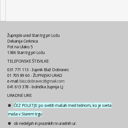
Župnijski urad Stari trg pri Ložu
Dekanija Cerknica
Pot na Ulako 5
1386 Stari trg pri Ložu
TELEFONSKE ŠTEVILKE:
031 771 113 - župnik Blaž Dobravec
01 705 89 60 - ŽUPNIJSKI URAD
e-mail:
blaz.dobravec@gmail.com
041 613 378 - bolniška župnija LJ
URADNE URE:
ČEZ POLETJE: po svetih mašah med tednom, ko je sveta
maša v Starem trgu
ob nedeljah in praznikih ni uradnih ur.