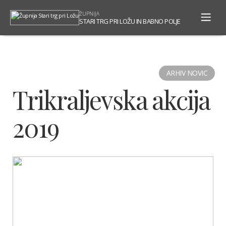
To
ŽUPNIJA
na
STARI TRG PRI LOŽU IN BABNO POLJE
ARHIV NOVIC
Trikraljevska akcija
2019