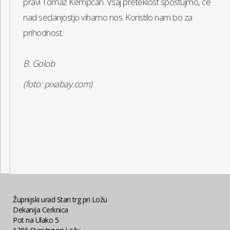
pravi Tomaž Kempčan. Vsaj preteklost spoštujmo, če
nad sedanjostjo vihamo nos. Koristilo nam bo za
prihodnost.
B. Golob
(foto: pixabay.com)
Župnijski urad Stari trg pri Ložu
Dekanija Cerknica
Pot na Ulako 5