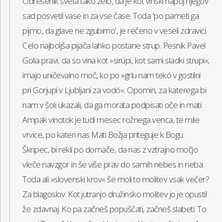
Odrešenik sveta tako zelo, da je kot vinski napoj njegov
sad posvetil vase in za vse čase. Toda 'po pameti ga
pijmo, da glave ne zgubimo', je rečeno v veseli zdravici.
Celo najboljša pijača lahko postane strup. Pesnik Pavel
Golia pravi, da so vina kot »sirúpi, kot sami sladki strupi«;
imajo uničevalno moč, ko po »grlu nam tekó v gostilni
pri Gorjupi v Ljubljani za vodó«. Opomin, za katerega bi
nam v šoli ukazali, da ga morata podpisati oče in mati.
Ampak vinotok je tudi mesec rožnega venca, te mile
vrvice, po kateri nas Mati Božja priteguje k Bogu.
Škripec, bi rekli po domače, da nas z vztrajno močjo
vleče navzgor in še više prav do samih nebes in neba.
Toda ali »slovenski krov« še moli to molitev vsak večer?
Za blagoslov. Kot jutranjo družinsko molitev jo je opustil
že zdavnaj. Ko pa začneš popuščati, začneš slabeti. To