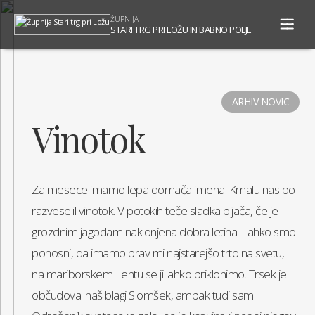
To
ŽUPNIJA
na
STARI TRG PRI LOŽU IN BABNO POLJE
ARHIV NOVIC
Vinotok
Za mesece imamo lepa domača imena. Kmalu nas bo
razveselil vinotok. V potokih teče sladka pijača, če je
grozdnim jagodam naklonjena dobra letina. Lahko smo
ponosni, da imamo prav mi najstarejšo trto na svetu,
na mariborskem Lentu se ji lahko priklonimo. Trsek je
občudoval naš blagi Slomšek, ampak tudi sam