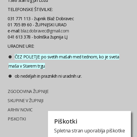
1386 Stari trg pri Ložu
TELEFONSKE ŠTEVILKE:
031 771 113 - župnik Blaž Dobravec
01 705 89 60 - ŽUPNIJSKI URAD
e-mail:
blaz.dobravec@gmail.com
041 613 378 - bolniška župnija LJ
URADNE URE:
ČEZ POLETJE: po svetih mašah med tednom, ko je sveta
maša v Starem trgu
ob nedeljah in praznikih ni uradnih ur.
ZGODOVINA ŽUPNIJE
SKUPINE V ŽUPNIJI
ARHIV NOVIC
PISKOTKI
Piškotki
Spletna stran uporablja piškotke