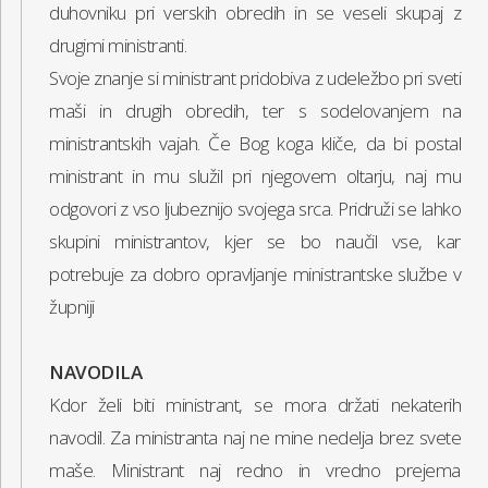
duhovniku pri verskih obredih in se veseli skupaj z
drugimi ministranti.
Svoje znanje si ministrant pridobiva z udeležbo pri sveti
maši in drugih obredih, ter s sodelovanjem na
ministrantskih vajah. Če Bog koga kliče, da bi postal
ministrant in mu služil pri njegovem oltarju, naj mu
odgovori z vso ljubeznijo svojega srca. Pridruži se lahko
skupini ministrantov, kjer se bo naučil vse, kar
potrebuje za dobro opravljanje ministrantske službe v
župniji
NAVODILA
Kdor želi biti ministrant, se mora držati nekaterih
navodil. Za ministranta naj ne mine nedelja brez svete
maše. Ministrant naj redno in vredno prejema