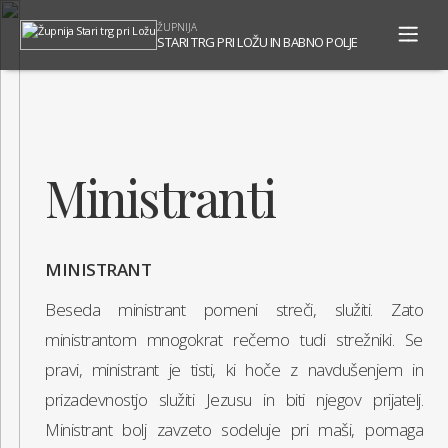
To
ŽUPNIJA
na
STARI TRG PRI LOŽU IN BABNO POLJE
Ministranti
MINISTRANT
Beseda ministrant pomeni streči, služiti. Zato
ministrantom mnogokrat rečemo tudi strežniki. Se
pravi, ministrant je tisti, ki hoče z navdušenjem in
prizadevnostjo služiti Jezusu in biti njegov prijatelj.
Ministrant bolj zavzeto sodeluje pri maši, pomaga