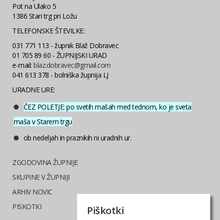
Pot na Ulako 5
1386 Stari trg pri Ložu
TELEFONSKE ŠTEVILKE:
031 771 113 - župnik Blaž Dobravec
01 705 89 60 - ŽUPNIJSKI URAD
e-mail:
blaz.dobravec@gmail.com
041 613 378 - bolniška župnija LJ
URADNE URE:
ČEZ POLETJE: po svetih mašah med tednom, ko je sveta
maša v Starem trgu
ob nedeljah in praznikih ni uradnih ur.
ZGODOVINA ŽUPNIJE
SKUPINE V ŽUPNIJI
ARHIV NOVIC
PISKOTKI
Piškotki