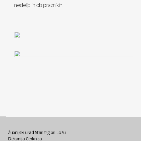
nedeljo in ob praznikih.
Župnijski urad Stari trg pri Ložu
Dekanija Cerknica