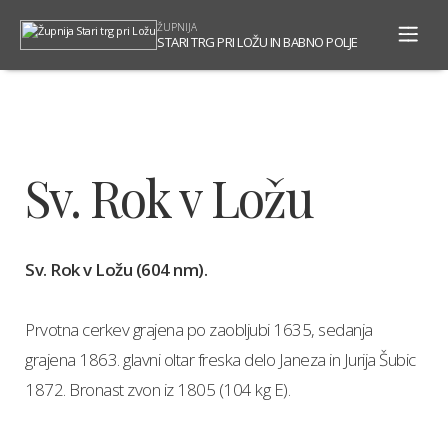
To
ŽUPNIJA
na
STARI TRG PRI LOŽU IN BABNO POLJE
Sv. Rok v Ložu
Sv. Rok v Ložu (604 nm).
Prvotna cerkev grajena po zaobljubi 1635, sedanja
grajena 1863. glavni oltar freska delo Janeza in Jurija Šubic
1872. Bronast zvon iz 1805 (104 kg E).