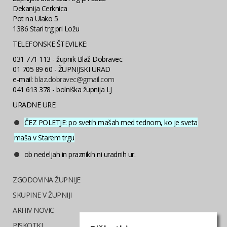
Dekanija Cerknica
Pot na Ulako 5
1386 Stari trg pri Ložu
TELEFONSKE ŠTEVILKE:
031 771 113 - župnik Blaž Dobravec
01 705 89 60 - ŽUPNIJSKI URAD
e-mail:
blaz.dobravec@gmail.com
041 613 378 - bolniška župnija LJ
URADNE URE:
ČEZ POLETJE: po svetih mašah med tednom, ko je sveta
maša v Starem trgu
ob nedeljah in praznikih ni uradnih ur.
ZGODOVINA ŽUPNIJE
SKUPINE V ŽUPNIJI
ARHIV NOVIC
PISKOTKI