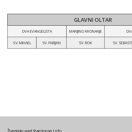
GLAVNI OLTAR
DVA EVANGELISTA
MARIJINO KRONANJE
DV
SV. MIHAEL
SV. FABIJAN
SV. ROK
SV. SEBAST
Župnijski urad Stari trg pri Ložu