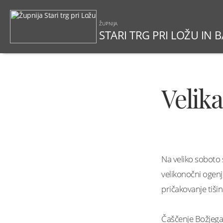
ŽUPNIJA
STARI TRG PRI LOŽU IN 
Velika
Na veliko soboto s
velikonočni ogenj
pričakovanje tiši
Čaščenje Božjega 