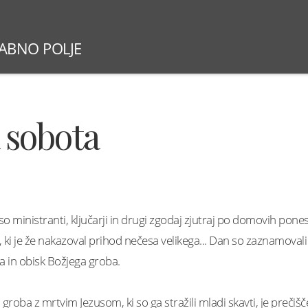
BABNO POLJE
SLOVESNOSTI 2026
NEDELJSKE MAŠE
ŽUPNI
 sobota
o ministranti, ključarji in drugi zgodaj zjutraj po domovih pones
, ki je že nakazoval prihod nečesa velikega... Dan so zaznamovali
na in obisk Božjega groba.
groba z mrtvim Jezusom, ki so ga stražili mladi skavti, je prečiš