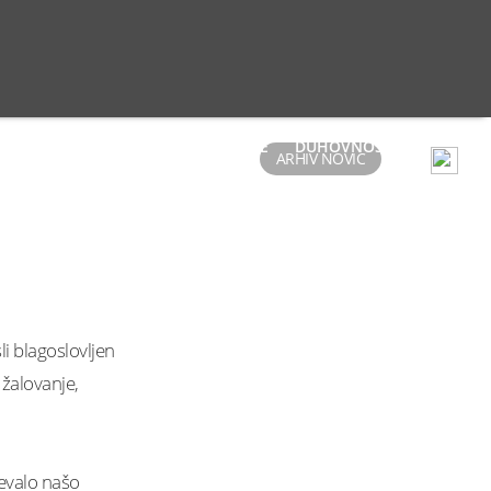
JA STARI TRG
CERKVE
SKUPINE
DUHOVNOST
ARHIV NOVIC
li blagoslovljen
 žalovanje,
čevalo našo