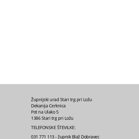
Župnijski urad Stari trg pri Ložu
Dekanija Cerknica
Pot na Ulako 5
1386 Stari trg pri Ložu
TELEFONSKE ŠTEVILKE:
031 771 113 - župnik Blaž Dobravec