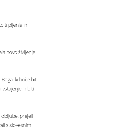
o trpljenja in
ala novo življenje
 Boga, ki hoče biti
vstajenje in biti
 obljube, prejeli
ali s slovesnim