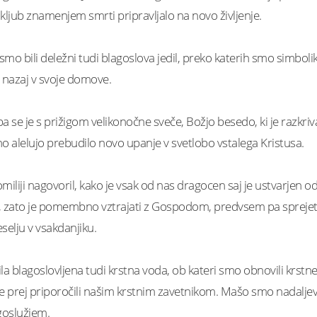
 kljub znamenjem smrti pripravljalo na novo življenje.
 smo bili deležni tudi blagoslova jedil, preko katerih smo simbolik
i nazaj v svoje domove.
ji pa se je s prižigom velikonočne sveče, Božjo besedo, ki je razkriv
no alelujo prebudilo novo upanje v svetlobo vstalega Kristusa.
miliji nagovoril, kako je vsak od nas dragocen saj je ustvarjen od
ih, zato je pomembno vztrajati z Gospodom, predvsem pa sprejeti 
selju v vsakdanjiku.
bila blagoslovljena tudi krstna voda, ob kateri smo obnovili krstne
še prej priporočili našim krstnim zavetnikom. Mašo smo nadaljev
goslužjem.