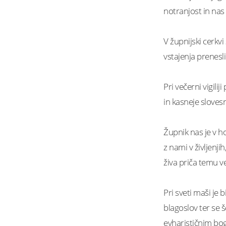
notranjost in nas
V župnijski cerkvi
vstajenja prenesl
Pri večerni vigili
in kasneje sloves
Župnik nas je v ho
z nami v življenj
živa priča temu ve
Pri sveti maši je 
blagoslov ter se 
evharističnim bo