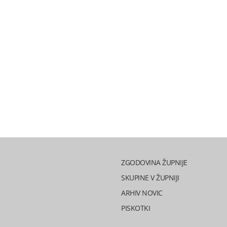
ZGODOVINA ŽUPNIJE
SKUPINE V ŽUPNIJI
ARHIV NOVIC
PISKOTKI