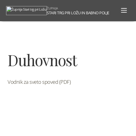
To
ŽUPNIJA
na
STARI TRG PRI LOŽU IN BABNO POLJE
Duhovnost
Vodnik za sveto spoved (PDF)