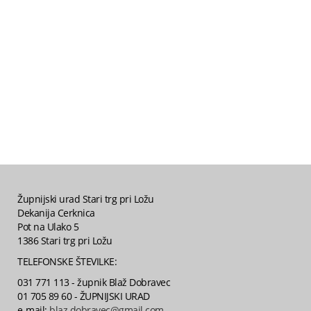
Župnijski urad Stari trg pri Ložu
Dekanija Cerknica
Pot na Ulako 5
1386 Stari trg pri Ložu
TELEFONSKE ŠTEVILKE:
031 771 113 - župnik Blaž Dobravec
01 705 89 60 - ŽUPNIJSKI URAD
e-mail:
blaz.dobravec@gmail.com